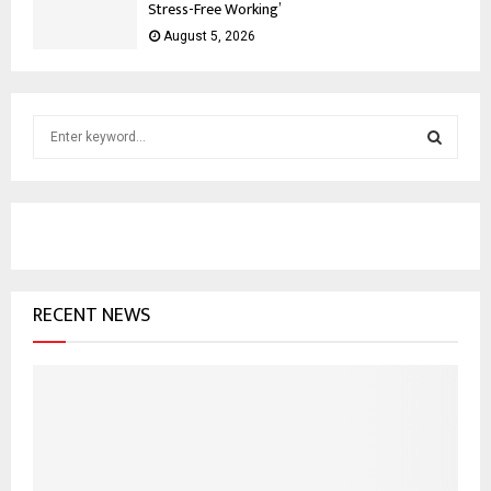
Stress-Free Working’
August 5, 2026
S
e
a
S
r
c
E
h
f
A
o
RECENT NEWS
r
R
:
C
H