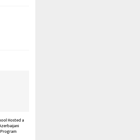
hool Hosted a
zerbaijani
e Program