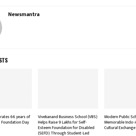
Newsmantra
STS
brates 66 years of
Vivekanand Business School (VBS)
Modern Public Sc
ts Foundation Day
Helps Raise ₹9 Lakhs for Self-
Memorable Indo-A
Esteem Foundation for Disabled
Cultural Exchang
(SEFD) Through Student-Led