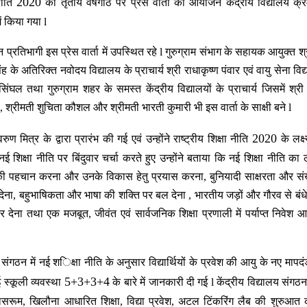
2020
 नीति
की तृतीय वर्षगांठ पर प्रेस वार्ता का आयोजन केंद्रीय विद्यालय क्
में किया गया
l
न प्रतिभागी इस प्रेस वार्ता में उपस्थित रहे
l
गुरुग्राम संभाग के सहायक आयुक्त श्
िंह के अतिरिक्त नवोदय विद्यालय के प्राचार्य श्री राधाकृष्ण
पंवार
एवं वायु सेना विद
सिंघल तथा गुरुग्राम शहर के समस्त केंद्रीय विद्यालयों के प्राचार्य जिसमें श्री
,
श्रीमती शुचिता कौशल
और
श्रीमती भारती कुमारी भी इस वार्ता के साक्षी बने
l
2020
 वरुण मित्र के द्वारा प्रारंभ की गई एवं
उन्होंने
राष्ट्रीय शिक्षा नीति
के लक्ष
नई
शिक्षा
नीति
पर
बिंदुवार
चर्चा
करते
हुए
उन्होंने
बताया
कि
नई
शिक्षा
नीति का लक
ी
पहचान करना
और
उनके
विकास
हेतु
प्रयास
करना
,
बुनियादी
साक्षरता
और
सं
देना
,
बहुभाषिकता
और
भाषा
की
शक्ति पर बल देना
,
भारतीय
जड़ों
और
गौरव
से
बंधे
र देना तथा
एक
मजबूत
,
जीवंत
एवं
सार्वजनिक
शिक्षा
प्रणाली
में
पर्याप्त
निवेश
आ
य संगठन में
नई श
िक्षा नीति के अनुसार विद्यार्थियों के प्रवेश की आयु के नए मापद
5+3+3+4
 स्कूली व्यवस्था
के बारे में जानकारी दी गई
l
केंद्रीय विद्यालय संगठ
ासरूम
,
खिलौना आधारित शिक्षा
,
विद्या प्रवेश
,
अटल टिंकरिंग लैब की शुरुआत