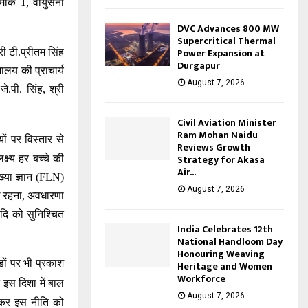
रमांक
1,
वायुसेना
DVC Advances 800 MW
Supercritical Thermal
Power Expansion at
री टी
.
प्रीतम सिंह
Durgapur
्यालय की प्राचार्य
August 7, 2026
 जे
.
पी
.
सिंह
,
श्री
Civil Aviation Minister
Ram Mohan Naidu
्यों पर विस्तार से
Reviews Growth
Strategy for Akasa
्ष्य
हर
बच्चे
की
Air...
ख्या
ज्ञान
(FLN)
August 7, 2026
रहना
,
अवधारणा
दि
को सुनिश्चित
India Celebrates 12th
National Handloom Day
Honouring Weaving
ंडों पर भी प्रकाश
Heritage and Women
Workforce
न इस दिशा में बाल
August 7, 2026
 कर इस नीति को