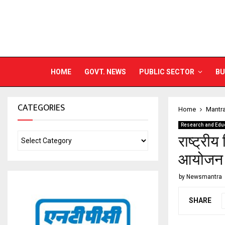
HOME
GOVT. NEWS
PUBLIC SECTOR
BU
CATEGORIES
Home
Mantr
Research and Edu
राष्ट्रीय
आयोजन
by
Newsmantra
SHARE