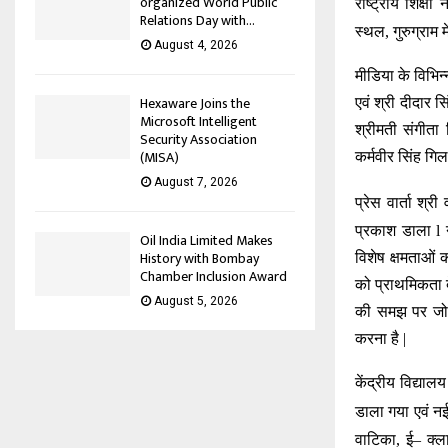
organized World Public
राष्ट्रीय शिक्षा
Relations Day with...
स्थल
,
गुरुग्राम 
August 4, 2026
मीडिया के विभिन्
Hexaware Joins the
एवं श्री दीदार स
Microsoft Intelligent
श्रीमती संगीता 
Security Association
(MISA)
कर्मवीर सिंह गिल
August 7, 2026
प्रेस वार्ता श्री
प्रकाश डाला
l
Oil India Limited Makes
History with Bombay
विशेष
क्षमताओं
क
Chamber Inclusion Award
को
प्राथमिकता
August 5, 2026
की समझ पर जो
करना है
|
केंद्रीय विद्याल
डाला गया एवं नई
वाटिका
,
ई
–
क्ल