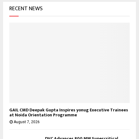
o
RECENT NEWS
r
R
:
C
H
GAIL CMD Deepak Gupta Inspires yonug Executive Trainees
at Noida Orientation Programme
August 7, 2026
DVC Advances 800 MW Supercritical