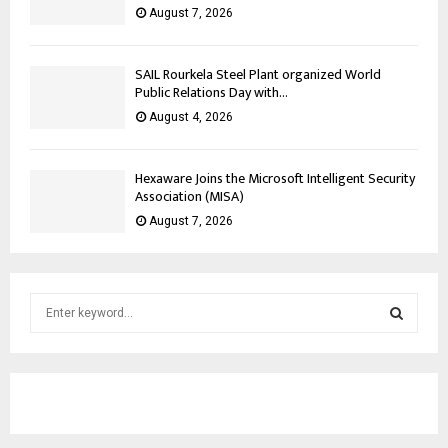
August 7, 2026
SAIL Rourkela Steel Plant organized World
Public Relations Day with...
August 4, 2026
Hexaware Joins the Microsoft Intelligent Security
Association (MISA)
August 7, 2026
S
e
a
S
r
c
E
h
f
A