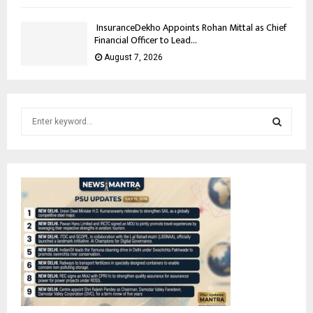
InsuranceDekho Appoints Rohan Mittal as Chief
Financial Officer to Lead...
August 7, 2026
S
e
a
S
r
c
E
h
f
A
o
r
R
:
C
H