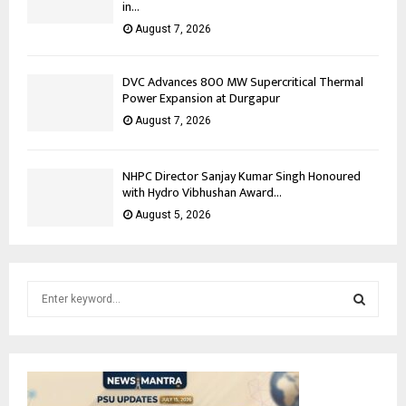
in...
August 7, 2026
DVC Advances 800 MW Supercritical Thermal
Power Expansion at Durgapur
August 7, 2026
NHPC Director Sanjay Kumar Singh Honoured
with Hydro Vibhushan Award...
August 5, 2026
S
e
a
S
r
c
E
h
f