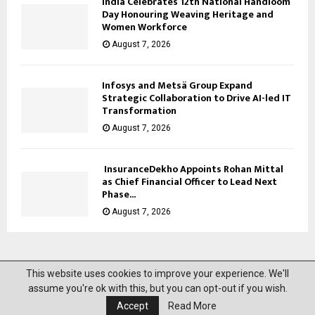
India Celebrates 12th National Handloom
Day Honouring Weaving Heritage and
Women Workforce
August 7, 2026
Infosys and Metsä Group Expand
Strategic Collaboration to Drive AI-led IT
Transformation
August 7, 2026
InsuranceDekho Appoints Rohan Mittal
as Chief Financial Officer to Lead Next
Phase...
August 7, 2026
This website uses cookies to improve your experience. We'll
@2023 News Mantra. All Right Reserved.
assume you're ok with this, but you can opt-out if you wish.
Accept
Read More
About Us
Privacy Policy
Disclaimer
Contact