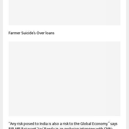
Farmer Suicide’s Over loans
“Any risk posed to India is also a risk to the Global Economy,” says
BJP MP Baijayant ‘Jay’ Panda in an exclusive interview with CNN-