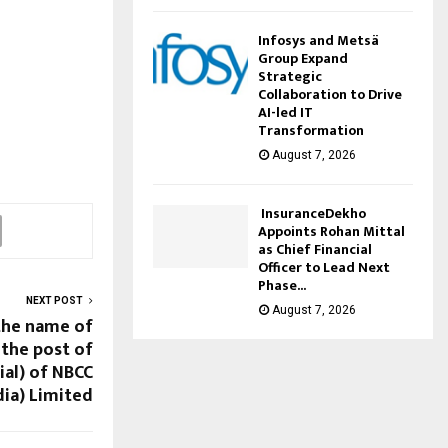
Infosys and Metsä
Group Expand
Strategic
Collaboration to Drive
AI-led IT
Transformation
August 7, 2026
InsuranceDekho
Appoints Rohan Mittal
as Chief Financial
Officer to Lead Next
Phase...
NEXT POST
August 7, 2026
he name of
the post of
al) of NBCC
dia) Limited