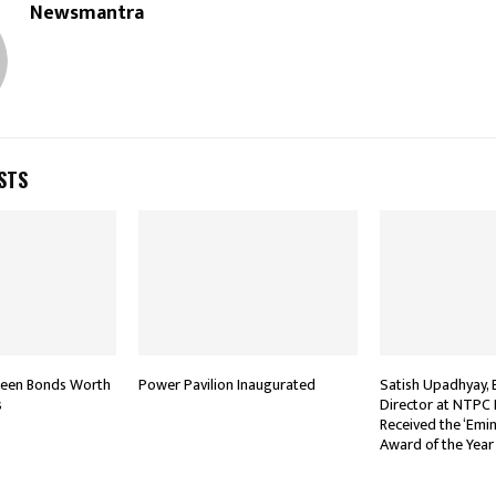
Newsmantra
STS
Green Bonds Worth
Power Pavilion Inaugurated
Satish Upadhyay, 
s
Director at NTPC 
Received the ‘Emi
Award of the Year