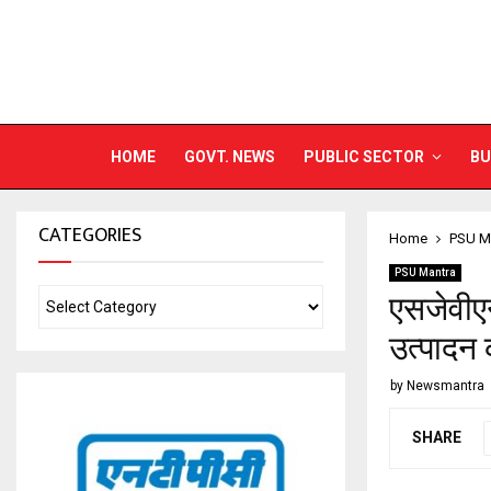
HOME
GOVT. NEWS
PUBLIC SECTOR
BU
CATEGORIES
Home
PSU M
PSU Mantra
एसजेवीए
उत्पादन 
by
Newsmantra
SHARE